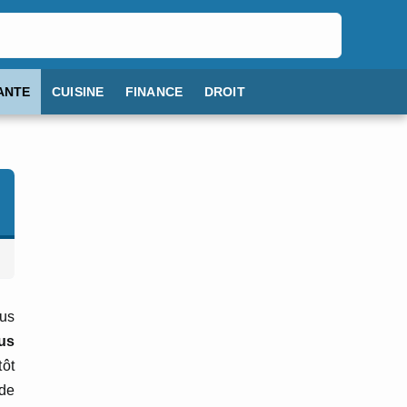
ANTE
CUISINE
FINANCE
DROIT
ous
us
tôt
 de