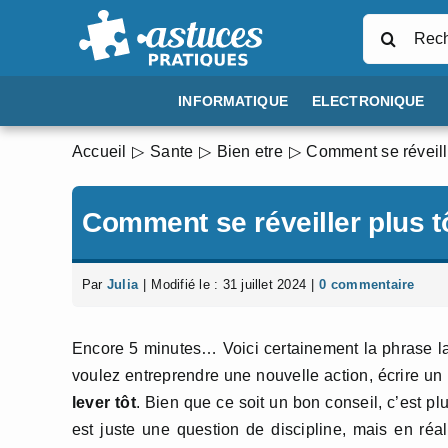
Passer
Rechercher
au
contenu
INFORMATIQUE
ELECTRONIQUE
Accueil
Sante
Bien etre
Comment se réveille
Comment se réveiller plus t
Par
Julia
|
Modifié le : 31 juillet 2024
|
0 commentaire
Encore 5 minutes… Voici certainement la phrase la
voulez entreprendre une nouvelle action, écrire u
lever tôt
. Bien que ce soit un bon conseil, c’est plu
est juste une question de discipline, mais en réa