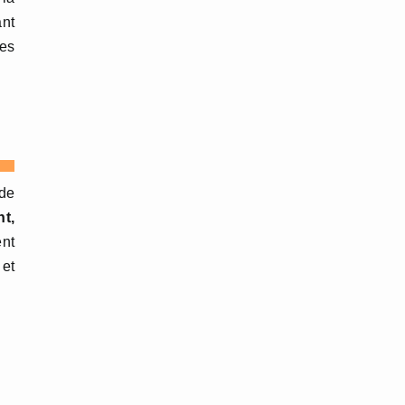
ant
res
 de
nt,
ent
et