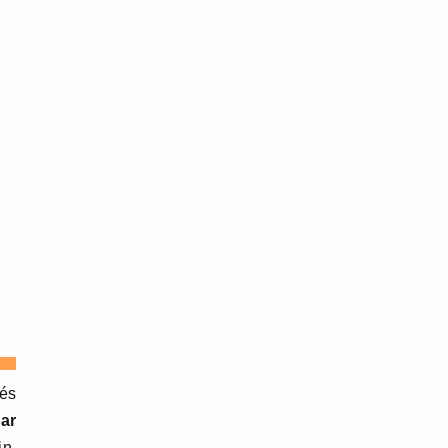
tés
p
ar
in.