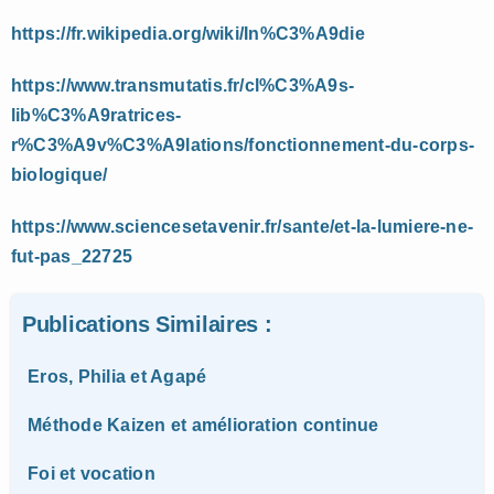
https://fr.wikipedia.org/wiki/In%C3%A9die
https://www.transmutatis.fr/cl%C3%A9s-
lib%C3%A9ratrices-
r%C3%A9v%C3%A9lations/fonctionnement-du-corps-
biologique/
https://www.sciencesetavenir.fr/sante/et-la-lumiere-ne-
fut-pas_22725
Publications Similaires :
Eros, Philia et Agapé
Méthode Kaizen et amélioration continue
Foi et vocation