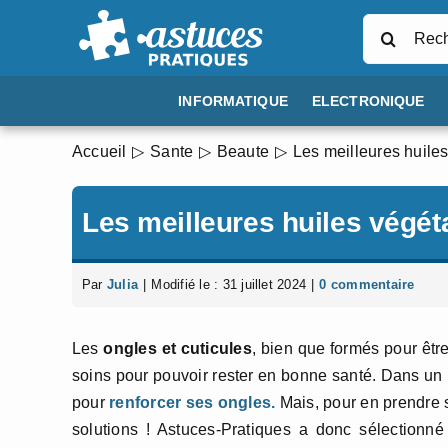
Passer
Rechercher
au
contenu
INFORMATIQUE
ELECTRONIQUE
Accueil
Sante
Beaute
Les meilleures huiles
Les meilleures huiles végét
Par
Julia
|
Modifié le : 31 juillet 2024
|
0 commentaire
Les
ongles et cuticules
, bien que formés pour êtr
soins pour pouvoir rester en bonne santé. Dans un 
pour
renforcer ses ongles.
Mais, pour en prendre s
solutions ! Astuces-Pratiques a donc sélectionn