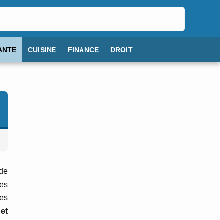
ANTE
CUISINE
FINANCE
DROIT
 de
ces
res
et