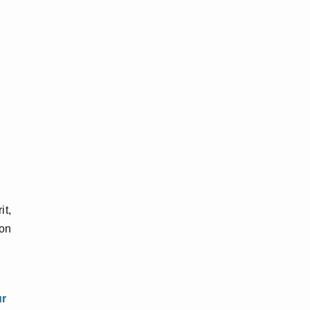
it,
 on
ur