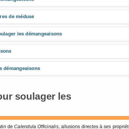
ûres de méduse
soulager les démangeaisons
isons
es démangeaisons
our soulager les
atin de
Calendula Officinalis
, allusions directes à ses proprié