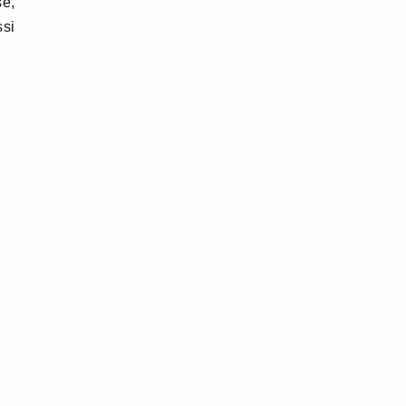
se,
si