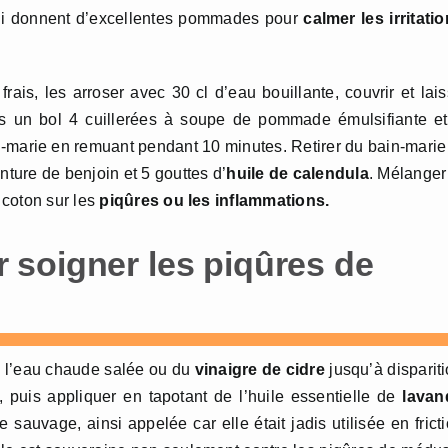
 qui donnent d’excellentes pommades pour
calmer les irritati
ais, les arroser avec 30 cl d’eau bouillante, couvrir et lai
 dans un bol 4 cuillerées à soupe de pommade émulsifiante e
n-marie en remuant pendant 10 minutes. Retirer du bain-marie
inture de benjoin et 5 gouttes d’
huile de calendula
. Mélanger
 coton sur les
piqûres ou les inflammations.
soigner les piqûres de
de l’eau chaude salée ou du
vinaigre de cidre
jusqu’à disparit
 puis appliquer en tapotant de l’huile essentielle de
lavan
sauvage, ainsi appelée car elle était jadis utilisée en frict