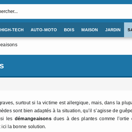
:
HIGH-TECH
AUTO-MOTO
BOIS
MAISON
JARDIN
S
geaisons
s
aves, surtout si la victime est allergique, mais, dans la plup
mèdes sont bien adaptés à la situation, qu’il s’agisse de guêp
ssi les
démangeaisons
dues à des plantes comme l’ortie 
 ici la bonne solution.