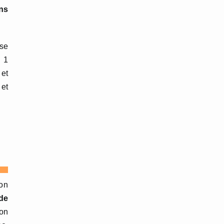
ons
sse
t 1
 et
 et
ion
de
ion