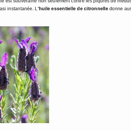
elle est souveraine non seulement contre les piqûres de médu
asi instantanée. L
‘huile essentielle de citronnelle
donne aus