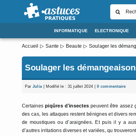
Passer
Rechercher
au
contenu
INFORMATIQUE
ELECTRONIQUE
Accueil
Sante
Beaute
Soulager les déman
Soulager les démangeaison
Par
Julia
|
Modifié le : 31 juillet 2024
|
0 commentaire
Certaines
piqûres d’insectes
peuvent être assez gr
des cas, les attaques restent bénignes et divers re
de moustiques ou d’araignées. Et puis il y a au
d’autres irritations diverses et variées, qu trouveront