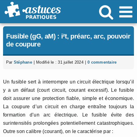
Passer
au
contenu
Fusible (gG, aM) : i²t, préarc, arc, pouvoir
de coupure
Par
Stéphane
|
Modifié le : 31 juillet 2024
|
0 commentaire
Un fusible sert à interrompre un circuit électrique lorsqu’il
y a un défaut (court circuit, courant excessif). Le fusible
doit assurer une protection fiable, simple et économique.
La coupure d’un circuit en charge entraîne toujours la
formartion d’un arc électrique. Le fusible évite des
surintensités prolongées potentiellement catastrophiques.
Outre son calibre (courant), on le caractérise par :