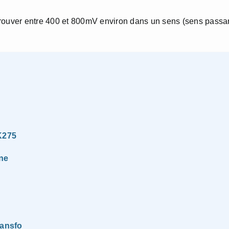
se trouver entre 400 et 800mV environ dans un sens (sens passa
K275
one
ransfo