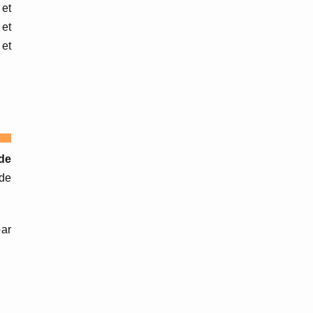
 et
 et
 et
de
 de
ar