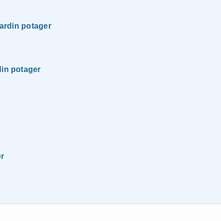
jardin potager
din potager
er