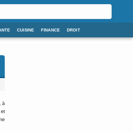
ANTE
CUISINE
FINANCE
DROIT
, à
 et
nne