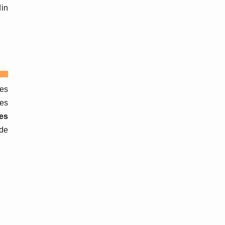
din
les
les
tes
 de