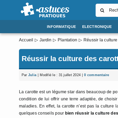
Passer
Rechercher
au
contenu
INFORMATIQUE
ELECTRONIQUE
Accueil
Jardin
Plantation
Réussir la culture
Réussir la culture des carot
Par
Julia
|
Modifié le : 31 juillet 2024
|
0 commentaire
La carotte est un légume star dans beaucoup de pot
condition de lui offrir une terre adaptée, de choisi
maladies. En effet, la carotte n’est pas la culture
quelques conseils pour
bien réussir la culture de