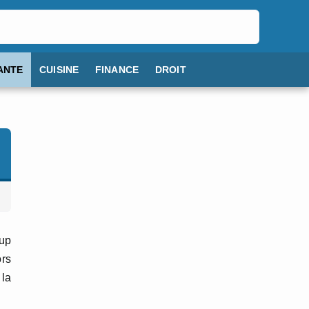
ANTE
CUISINE
FINANCE
DROIT
oup
ors
 la