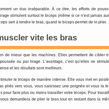
orment un duo inséparable. À ce titre, les efforts de pous
e tirage stimulent surtout le biceps (même si ce n’est jamais au
eps sert à tendre le bras, quand le biceps permet de le plier.
uscler vite les bras
ien de mieux que les machines. Elles permettent de cibler t
oussée ou par tirage. L’avantage, c’est qu’elles ne stimul
ense et les résultats sont meilleurs.
imuler le triceps de manière intense. Elle vous met en posit
as pliés vers vous, vous saisissez une poignée et vous la ti
s pour faire plus ou moins travailler votre triceps. Pour travail
 vous demandera de plier le bras tout en restant dans la m