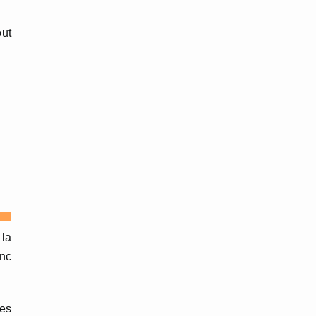
out
 la
onc
es