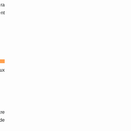
ira
nt
eux
tre
 de