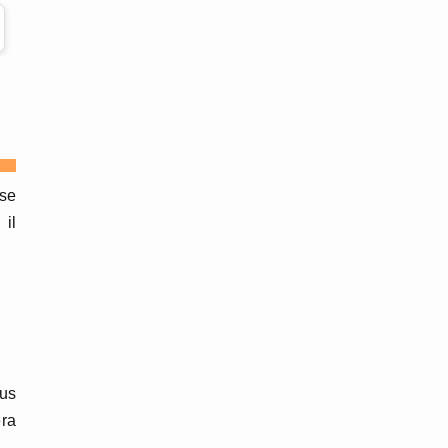
 se
il
ous
era