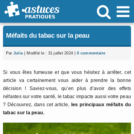
Passer
au
contenu
Méfaits du tabac sur la peau
Par
Julia
|
Modifié le : 31 juillet 2024
|
0 commentaire
Si vous êtes fumeuse et que vous hésitez à arrêter, cet
article va certainement vous aider à prendre la bonne
décision ! Saviez-vous, qu’en plus d’avoir des effets
néfastes sur votre santé, le tabac impacte aussi votre peau
? Découvrez, dans cet article,
les principaux méfaits du
tabac sur la peau.