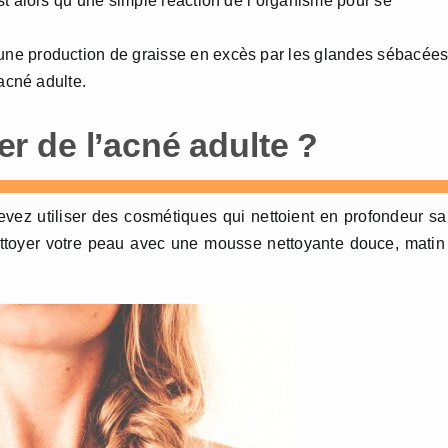
st alors qu’une simple réaction de l’organisme pour se
ne production de graisse en excès par les glandes sébacée
’acné adulte.
 de l’acné adulte ?
vez utiliser des cosmétiques qui nettoient en profondeur s
ttoyer votre peau avec une mousse nettoyante douce, matin