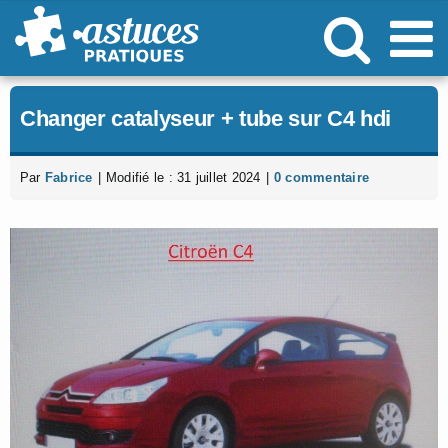
Passer
au
contenu
Changer catalyseur + tube sur C4 hdi
Par
Fabrice
|
Modifié le : 31 juillet 2024
|
0 commentaire