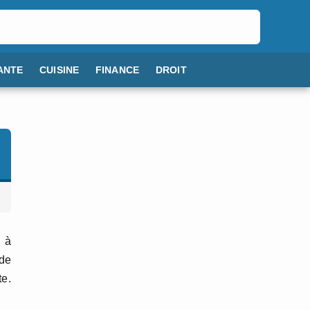
ANTE
CUISINE
FINANCE
DROIT
i à
 de
te.