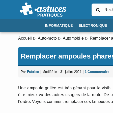
Passer
Rechercher
au
contenu
INFORMATIQUE
ELECTRONIQUE
Accueil
Auto-moto
Automobile
Remplacer a
Remplacer ampoules phares
Par
Fabrice
|
Modifié le : 31 juillet 2024
|
1 Commentaire
Une ampoule grillée est très gênant pour la visibi
être mieux vu des autres usagers de la route. De pl
l’ordre. Voyons comment remplacer ces fameuses amp