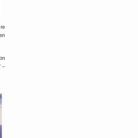
ire
ien
hon
f –