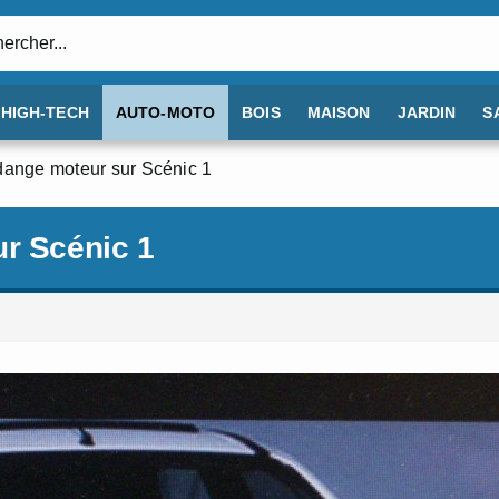
:
HIGH-TECH
AUTO-MOTO
BOIS
MAISON
JARDIN
S
dange moteur sur Scénic 1
ur Scénic 1