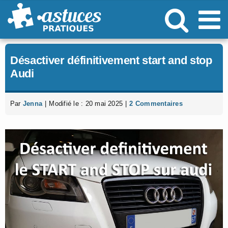
Passer
au
contenu
Désactiver définitivement start and stop
Audi
Par
Jenna
|
Modifié le : 20 mai 2025
|
2 Commentaires