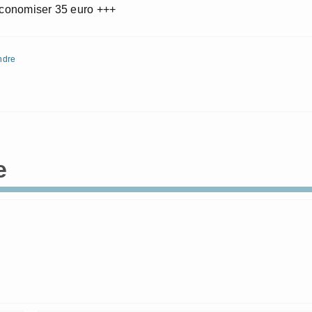
 economiser 35 euro +++
ndre
e