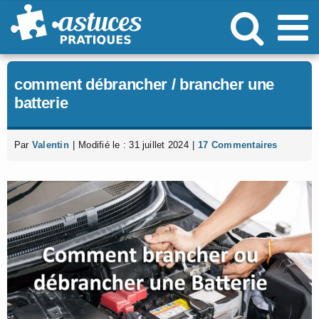
Passer
au
contenu
comment débrancher / brancher une
batterie
Par
Valentin
|
Modifié le : 31 juillet 2024
|
17 Commentaires