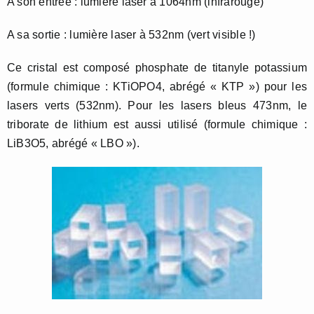
A son entrée : lumière laser à 1064nm (infrarouge)
A sa sortie : lumière laser à 532nm (vert visible !)
Ce cristal est composé phosphate de titanyle potassium
(formule chimique : KTiOPO4, abrégé « KTP ») pour les
lasers verts (532nm). Pour les lasers bleus 473nm, le
triborate de lithium est aussi utilisé (formule chimique :
LiB3O5, abrégé « LBO »).