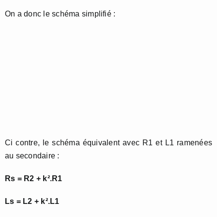
On a donc le schéma simplifié :
Ci contre, le schéma équivalent avec R1 et L1 ramenées
au secondaire :
Rs = R2 + k².R1
Ls = L2 + k².L1