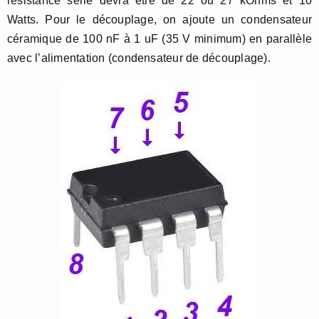
résistance série devra être de 22 ou 27 kOhms et 10
Watts. Pour le découplage, on ajoute un condensateur
céramique de 100 nF à 1 uF (35 V minimum) en parallèle
avec l’alimentation (condensateur de découplage).