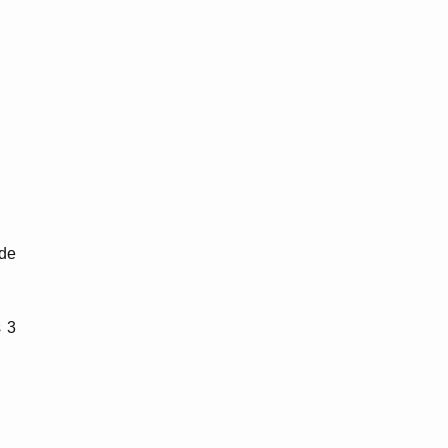
de
s 3