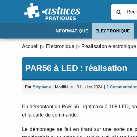
Passer
Rechercher
au
contenu
INFORMATIQUE
ELECTRONIQUE
Accueil
Electronique
Realisation electronique
PAR56 à LED : réalisation
Par
Stéphane
|
Modifié le : 31 juillet 2024
|
2 Commentaire
En démontant un PAR 56 Lightmaxx à 108 LED, on vo
et la carte de commande.
Le démontage se fait en tirant sur une sorte de pe