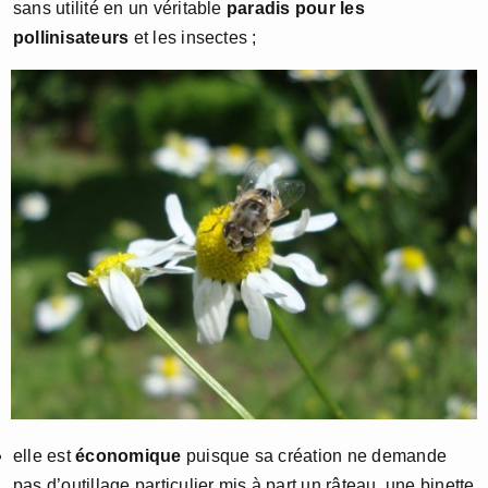
sans utilité en un véritable
paradis pour les
pollinisateurs
et les insectes ;
elle est
économique
puisque sa création ne demande
pas d’outillage particulier mis à part un râteau, une binette