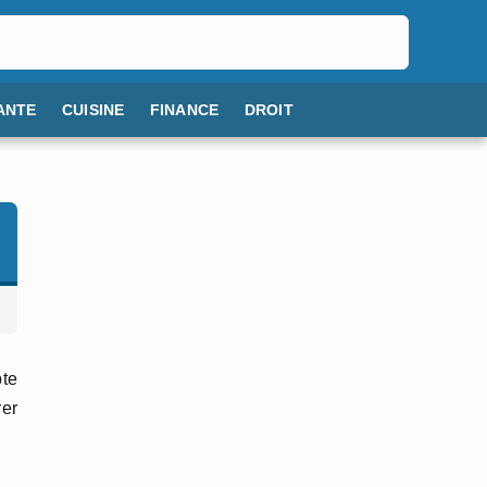
ANTE
CUISINE
FINANCE
DROIT
pte
rer