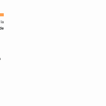
 la
de
a