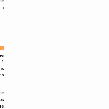
 se
s à
ses
s à
ais
es
 se
mes
des