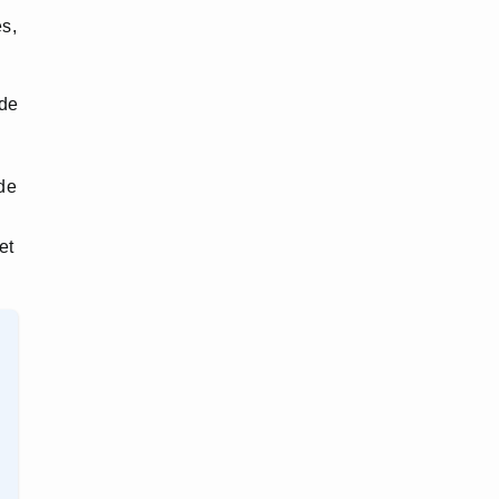
s,
de
 de
et