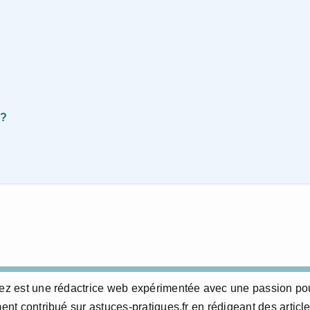
 ?
erez est une rédactrice web expérimentée avec une passion po
ment contribué sur astuces-pratiques.fr en rédigeant des articl