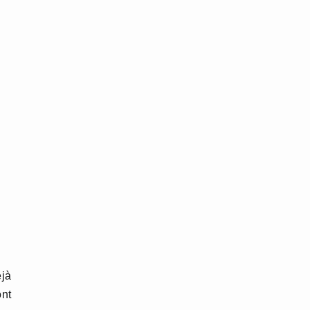
éjà
nt