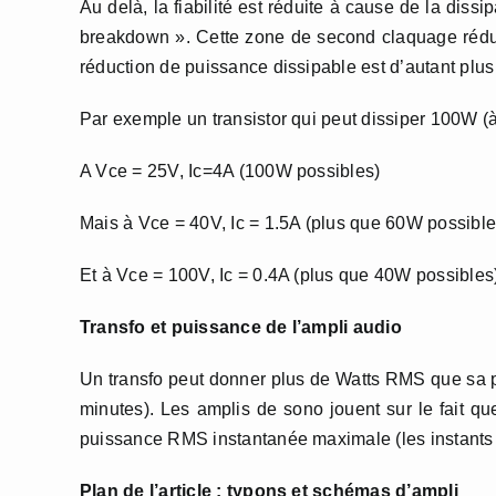
Au delà, la fiabilité est réduite à cause de la dis
breakdown ». Cette zone de second claquage réduit
réduction de puissance dissipable est d’autant plu
Par exemple un transistor qui peut dissiper 100W (à
A Vce = 25V, Ic=4A (100W possibles)
Mais à Vce = 40V, Ic = 1.5A (plus que 60W possible
Et à Vce = 100V, Ic = 0.4A (plus que 40W possibles
Transfo et puissance de l’ampli audio
Un transfo peut donner plus de Watts RMS que sa 
minutes). Les amplis de sono jouent sur le fait qu
puissance RMS instantanée maximale (les instants o
Plan de l’article : typons et schémas d’ampli