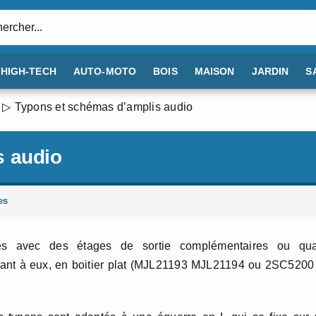
:
HIGH-TECH
AUTO-MOTO
BOIS
MAISON
JARDIN
S
Typons et schémas d’amplis audio
s audio
es
sées avec des étages de sortie complémentaires ou qua
quant à eux, en boitier plat (MJL21193 MJL21194 ou 2SC5200