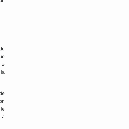
 un
du
oue
n »
 la
 de
ion
 le
t à