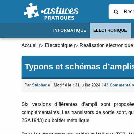
Passer
Rechercher
au
contenu
INFORMATIQUE
ELECTRONIQUE
Accueil
Electronique
Realisation electronique
Typons et schémas d’ampli
Par
Stéphane
|
Modifié le : 31 juillet 2024
|
43 Commentair
Six versions différentes d’ampli sont propo
complémentaires. Les transistors de sortie sont, 
2SA1943) ou boitier métallique.