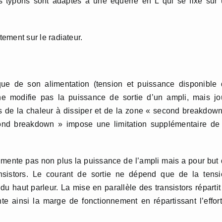
les typons sont adaptés à une équerre en L qui se fixe sur
ctement sur le radiateur.
e de son alimentation (tension et puissance disponible 
 ne modifie pas la puissance de sortie d’un ampli, mais j
s de la chaleur à dissiper et de la zone « second breakdow
econd breakdown » impose une limitation supplémentaire de
ugmente pas non plus la puissance de l’ampli mais a pour but
ransistors. Le courant de sortie ne dépend que de la tens
du haut parleur. La mise en parallèle des transistors répartit
te ainsi la marge de fonctionnement en répartissant l’effor