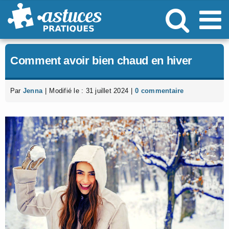
Passer
au
contenu
Comment avoir bien chaud en hiver
Par
Jenna
|
Modifié le : 31 juillet 2024
|
0 commentaire