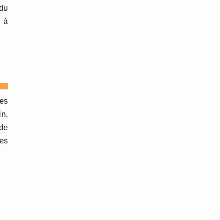
 du
s à
des
in,
 de
les