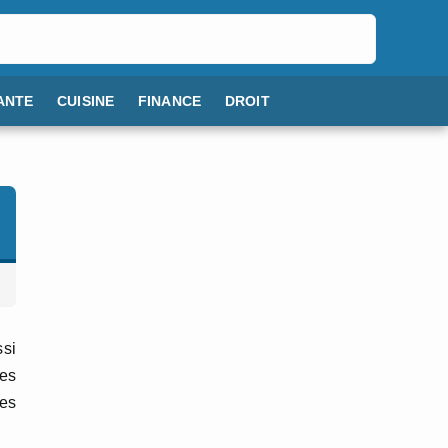
ANTE
CUISINE
FINANCE
DROIT
ssi
tes
tes