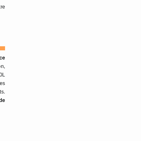
tre
ce
on,
10L
ses
ts.
de