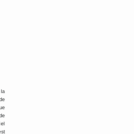
 la
 de
que
de
iel
est