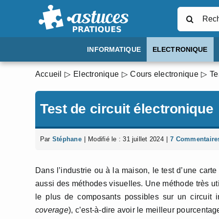
Passer
Rechercher
au
contenu
INFORMATIQUE
ELECTRONIQUE
Accueil
Electronique
Cours electronique
Te
Test de circuit électronique
Par
Stéphane
|
Modifié le : 31 juillet 2024
|
7 Commentaire
Dans l’industrie ou à la maison, le test d’une cart
aussi des méthodes visuelles. Une méthode très util
le plus de composants possibles sur un circuit i
coverage
), c’est-à-dire avoir le meilleur pourcentag