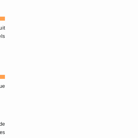
it
ls
lue
 de
ues