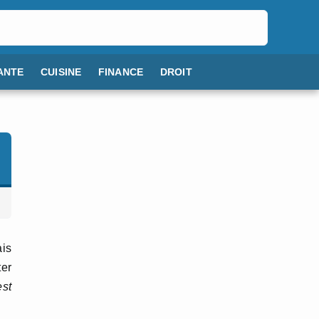
ANTE
CUISINE
FINANCE
DROIT
ais
ter
est