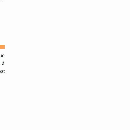
que
e à
est