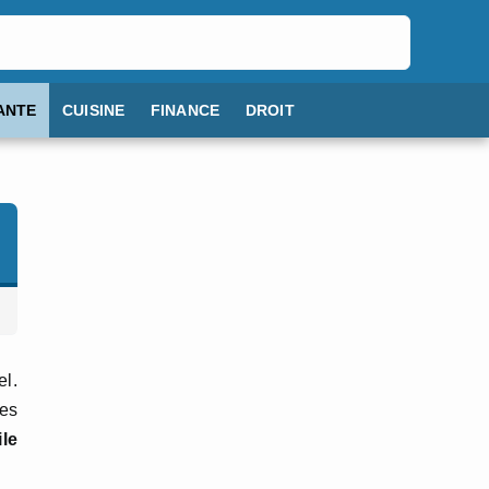
ANTE
CUISINE
FINANCE
DROIT
el.
tes
ile