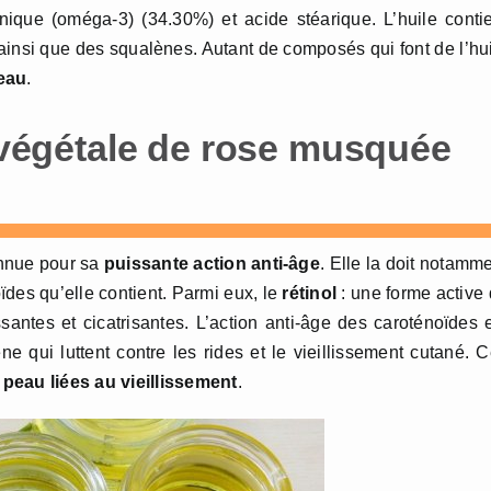
nique (oméga-3) (34.30%) et acide stéarique. L’huile conti
ainsi que des squalènes. Autant de composés qui font de l’hu
peau
.
e végétale de rose musquée
onnue pour sa
puissante action anti-âge
. Elle la doit notamm
des qu’elle contient. Parmi eux, le
rétinol
: une forme active
santes et cicatrisantes. L’action anti-âge des caroténoïdes 
e qui luttent contre les rides et le vieillissement cutané. 
 peau liées au vieillissement
.