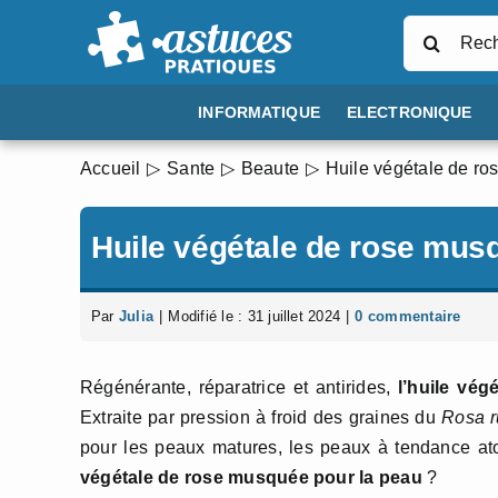
Passer
Rechercher
au
contenu
INFORMATIQUE
ELECTRONIQUE
Accueil
Sante
Beaute
Huile végétale de ro
Huile végétale de rose mus
Par
Julia
|
Modifié le : 31 juillet 2024
|
0 commentaire
Régénérante, réparatrice et antirides,
l’huile vé
Extraite par pression à froid des graines du
Rosa r
pour les peaux matures, les peaux à tendance ato
végétale de rose musquée pour la peau
?