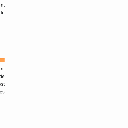
ent
ile
ent
 de
est
Ces