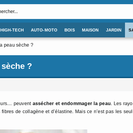
:
HIGH-TECH
AUTO-MOTO
BOIS
MAISON
JARDIN
S
la peau sèche ?
 sèche ?
rieurs… peuvent
assécher et endommager la peau
. Les ray
s fibres de collagène et d’élastine. Mais ce n’est pas les seu