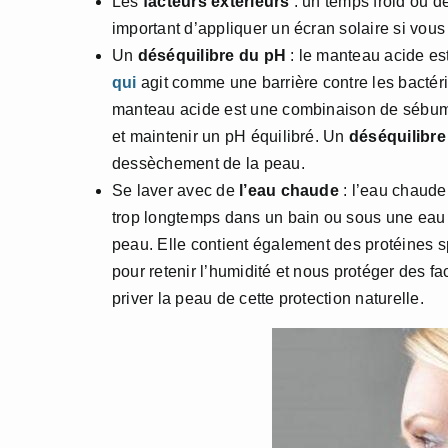
Les
facteurs extérieurs
: un temps froid ou de
important d’appliquer un écran solaire si vous 
Un
déséquilibre du pH
: le manteau acide est
qui
agit comme une barrière contre les bactérie
manteau acide est une combinaison de sébum (h
et maintenir un pH équilibré. Un
déséquilibre
dessèchement de la peau.
Se laver avec de
l’eau chaude
: l’eau chaude 
trop longtemps dans un bain ou sous une eau t
peau. Elle contient également des protéines sp
pour retenir l’humidité et nous protéger des 
priver la peau de cette protection naturelle.