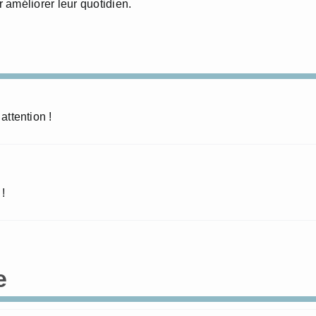
 améliorer leur quotidien.
 attention !
!
e