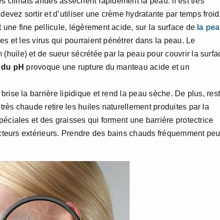
s climats arides assèchent rapidement la peau. Il est très
devez sortir et d’utiliser une crème hydratante par temps froid
 une fine pellicule, légèrement acide, sur la surface de
la pe
s et les virus qui pourraient pénétrer dans la peau. Le
uile) et de sueur sécrétée par la peau pour couvrir la surfa
 du pH
provoque une rupture du manteau acide et un
brise la barrière lipidique et rend la peau sèche. De plus, res
rès chaude retire les huiles naturellement produites par la
éciales et des graisses qui forment une barrière protectrice
facteurs extérieurs. Prendre des bains chauds fréquemment peu