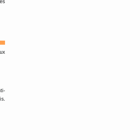
ces
aux
ti-
is.