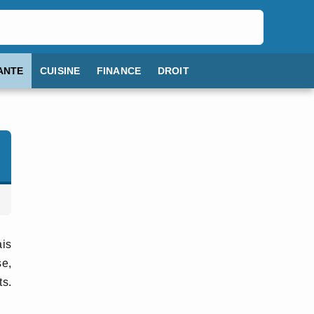
ANTE
CUISINE
FINANCE
DROIT
ais
se,
ts.