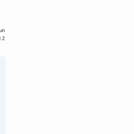
 un
t 2