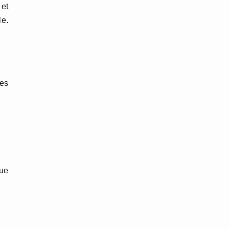
 et
le.
es
que