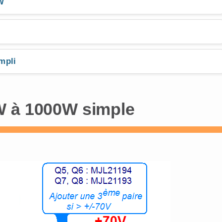
W
mpli
W à 1000W simple