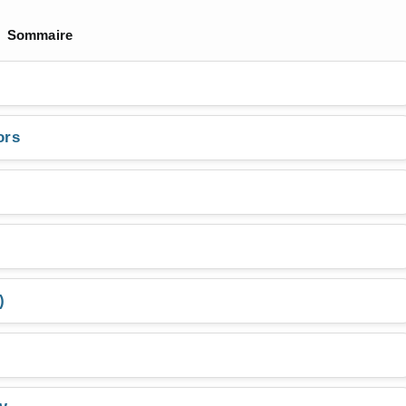
Sommaire
e
ors
)