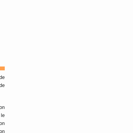
 de
 de
 on
le
 on
’on