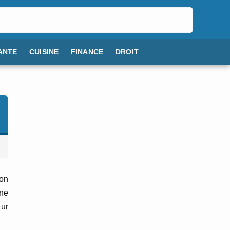
ANTE
CUISINE
FINANCE
DROIT
ion
une
eur