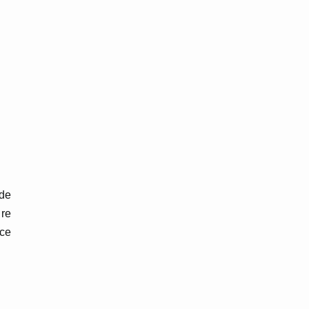
 de
ure
nce