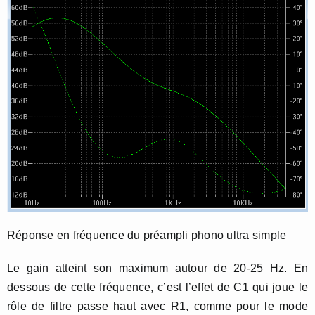
Réponse en fréquence du préampli phono ultra simple
Le gain atteint son maximum autour de 20-25 Hz. En
dessous de cette fréquence, c’est l’effet de C1 qui joue le
rôle de filtre passe haut avec R1, comme pour le mode