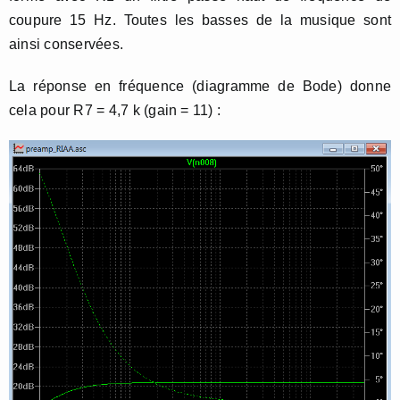
coupure 15 Hz. Toutes les basses de la musique sont
ainsi conservées.
La réponse en fréquence (diagramme de Bode) donne
cela pour R7 = 4,7 k (gain = 11) :