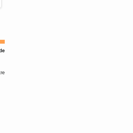
de
tre