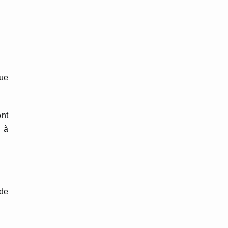
ue
ont
s à
 de