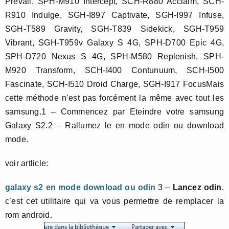
Prevail, SPH-M910 Intercept, SCH-R880 Acclaim, SCH-
R910 Indulge, SGH-I897 Captivate, SGH-I997 Infuse,
SGH-T589 Gravity, SGH-T839 Sidekick, SGH-T959
Vibrant, SGH-T959v Galaxy S 4G, SPH-D700 Epic 4G,
SPH-D720 Nexus S 4G, SPH-M580 Replenish, SPH-
M920 Transform, SCH-I400 Contunuum, SCH-I500
Fascinate, SCH-I510 Droid Charge, SGH-I917 FocusMais
cette méthode n’est pas forcément la même avec tout les
samsung.1 – Commencez par Eteindre votre samsung
Galaxy S2.2 – Rallumez le en mode odin ou download
mode.
voir artlicle:
galaxy s2 en mode download ou odin
3 –
Lancez odin
.
c’est cet utilitaire qui va vous permettre de remplacer la
rom android.