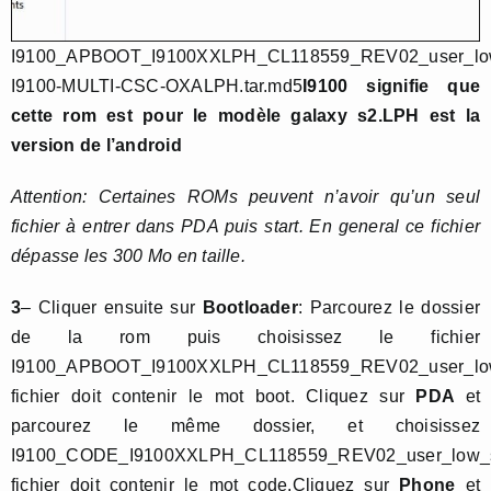
I9100_APBOOT_I9100XXLPH_CL118559_REV02_user_low
I9100-MULTI-CSC-OXALPH.tar.md5
I9100 signifie que
cette rom est pour le modèle galaxy s2.LPH est la
version de l’android
Attention: Certaines ROMs peuvent n’avoir qu’un seul
fichier à entrer dans PDA puis start. En general ce fichier
dépasse les 300 Mo en taille.
3
– Cliquer ensuite sur
Bootloader
: Parcourez le dossier
de la rom puis choisissez le fichier
I9100_APBOOT_I9100XXLPH_CL118559_REV02_user_low_
fichier doit contenir le mot boot. Cliquez sur
PDA
et
parcourez le même dossier, et choisissez
I9100_CODE_I9100XXLPH_CL118559_REV02_user_low_sh
fichier doit contenir le mot code.Cliquez sur
Phone
et