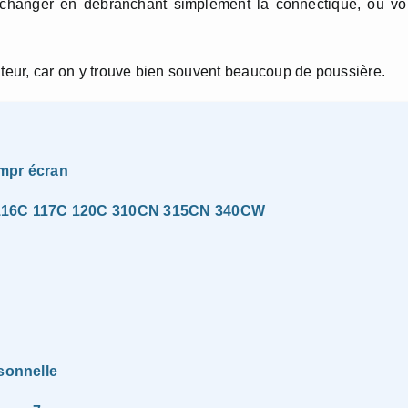
le changer en débranchant simplement la connectique, ou v
ateur, car on y trouve bien souvent beaucoup de poussière.
impr écran
C 116C 117C 120C 310CN 315CN 340CW
rsonnelle