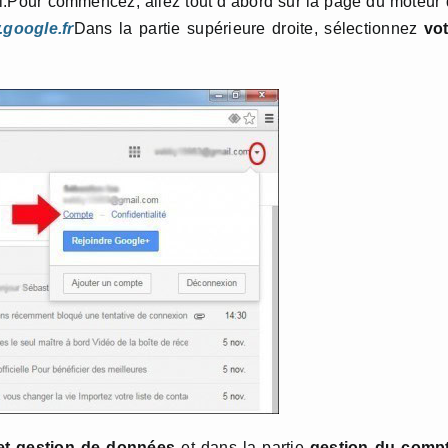
il.Pour commencez, allez tout d’abord sur la page du moteur
google.fr
Dans la partie supérieure droite, sélectionnez
vot
 et gestion de données
et dans la partie
gestion du comp