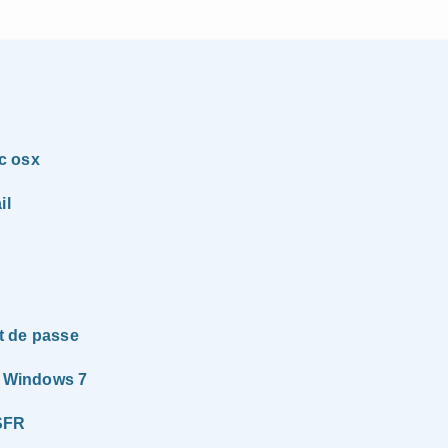
c osx
il
t de passe
u Windows 7
 SFR