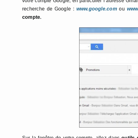
votre compte Google, en particulier l’adresse Gma
recherche de Google :
www.google.com
ou
www.
compte.
Sur la fenêtre de votre compte, allez dans
outils