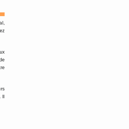
al,
gez
aux
 de
tre
urs
 Il