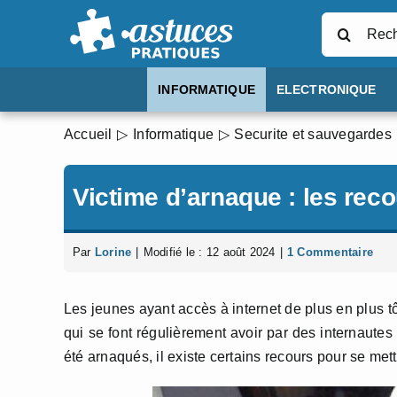
Passer
Rechercher
au
contenu
INFORMATIQUE
ELECTRONIQUE
Accueil
Informatique
Securite et sauvegardes
Victime d’arnaque : les rec
Par
Lorine
|
Modifié le : 12 août 2024
|
1 Commentaire
Les jeunes ayant accès à internet de plus en plus t
qui se font régulièrement avoir par des internautes
été arnaqués, il existe certains recours pour se mettr