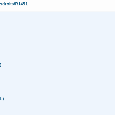
vosdroits/R1451
)
L)