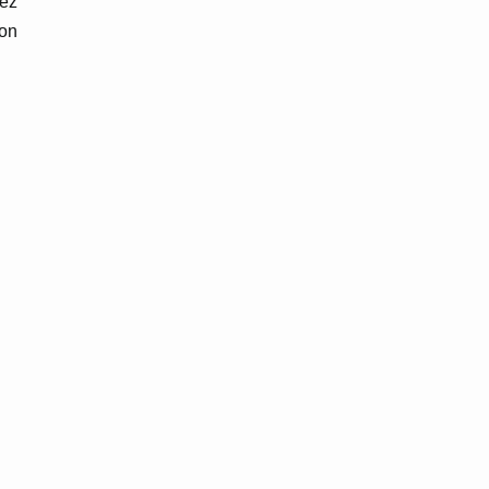
sez
on