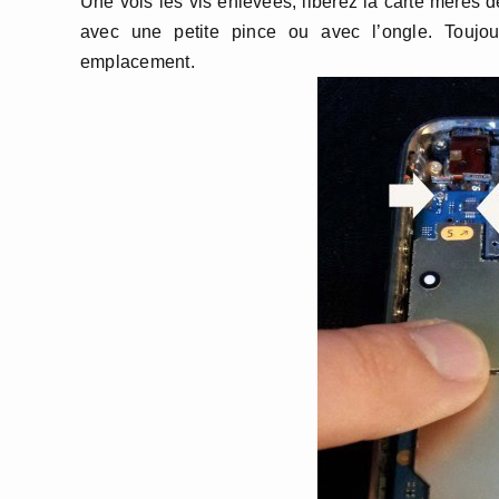
Une vois les vis enlevées, libérez la carte mères d
avec une petite pince ou avec l’ongle. Toujo
emplacement.