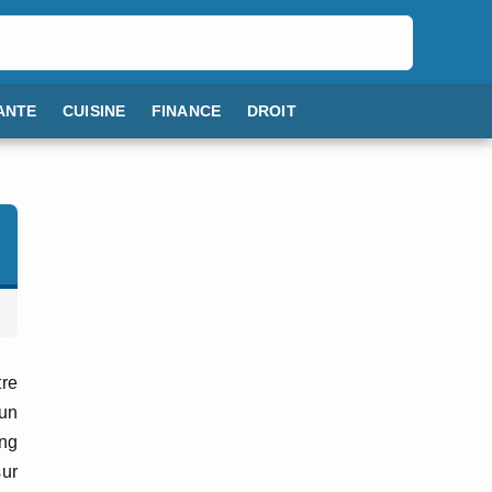
ANTE
CUISINE
FINANCE
DROIT
tre
 un
ong
sur