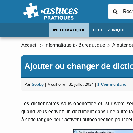
Passer
Rechercher
au
contenu
INFORMATIQUE
ELECTRONIQUE
Accueil
Informatique
Bureautique
Ajouter o
Ajouter ou changer de dicti
Par
Sebby
|
Modifié le : 31 juillet 2024
|
1 Commentaire
Les dictionnaires sous openoffice ou sur word ser
quand vous écrivez un document dans une autre langu
à cette langue pour activer l’autocorrection pour cel