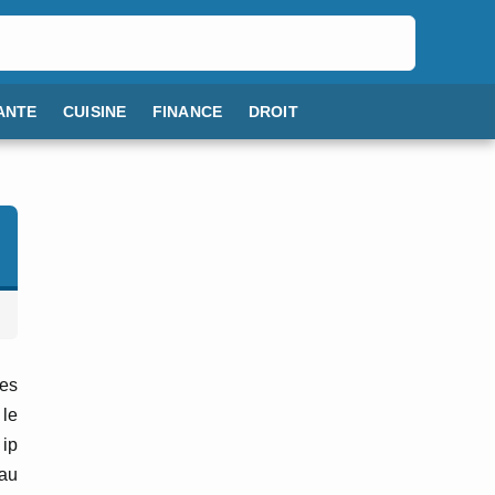
ANTE
CUISINE
FINANCE
DROIT
nes
 le
 ip
au