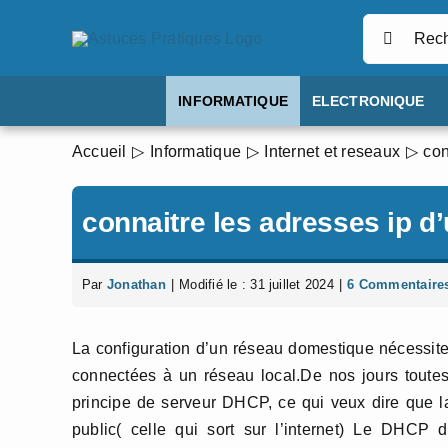
Passer
Rechercher
au
contenu
INFORMATIQUE
ELECTRONIQUE
Accueil
Informatique
Internet et reseaux
con
connaitre les adresses ip d
Par
Jonathan
|
Modifié le : 31 juillet 2024
|
6 Commentaire
La configuration d’un réseau domestique nécessite 
connectées à un réseau local.De nos jours toute
principe de serveur DHCP, ce qui veux dire que la
public( celle qui sort sur l’internet) Le DHCP