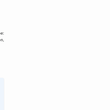
e:
on,