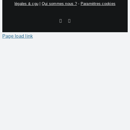
légales & cgu
|
Qui sommes nous ?
-
Paramètres cookies
Facebook
X
Page load link