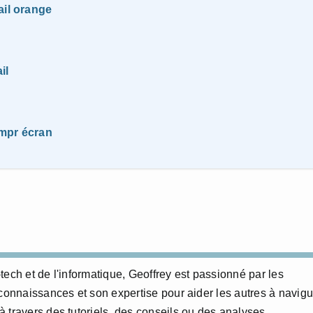
ail orange
il
impr écran
ech et de l'informatique, Geoffrey est passionné par les
 connaissances et son expertise pour aider les autres à navigu
 travers des tutoriels, des conseils ou des analyses.