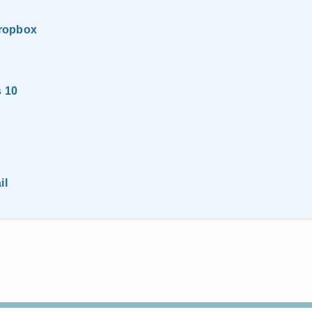
Dropbox
s 10
il