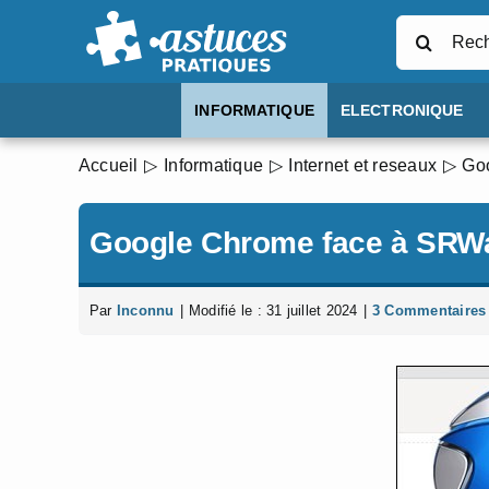
Passer
Rechercher
au
contenu
INFORMATIQUE
ELECTRONIQUE
Accueil
Informatique
Internet et reseaux
Go
Google Chrome face à SRWa
Par
Inconnu
|
Modifié le : 31 juillet 2024
|
3 Commentaires