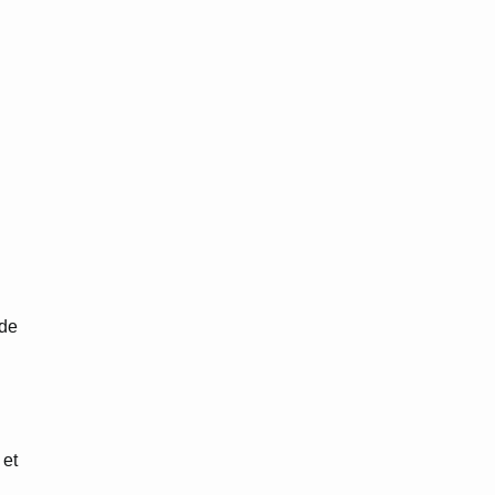
 de
 et