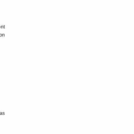
nt
son
pas