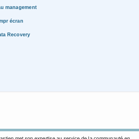
t au management
impr écran
ata Recovery
bastien met son expertise au service de la communauté en