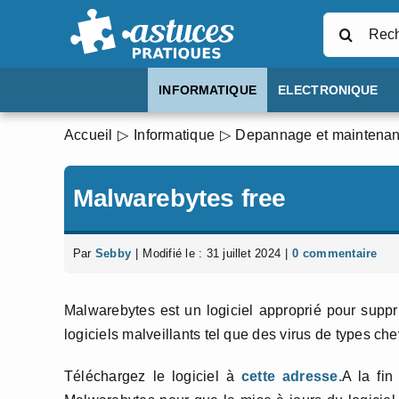
Passer
Rechercher
au
contenu
INFORMATIQUE
ELECTRONIQUE
Accueil
Informatique
Depannage et maintena
Malwarebytes free
Par
Sebby
|
Modifié le : 31 juillet 2024
|
0 commentaire
Malwarebytes est un logiciel approprié pour supp
logiciels malveillants tel que des virus de types ch
Téléchargez le logiciel à
cette adresse
.
A la fin