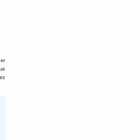
ier
que
ez