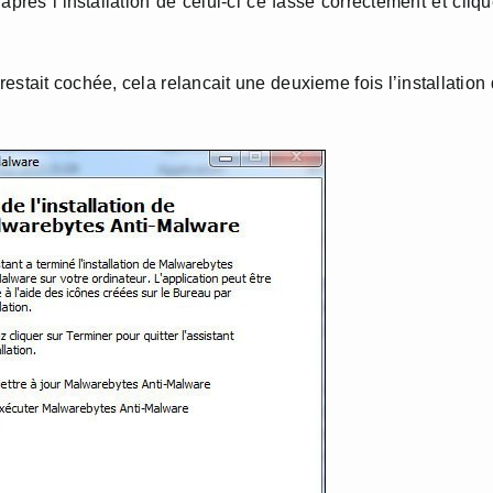
près l’installation de celui-ci ce fasse correctement et cliq
restait cochée, cela relancait une deuxieme fois l’installation