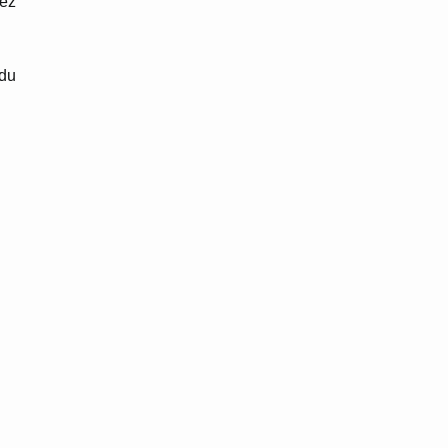
uez
 du