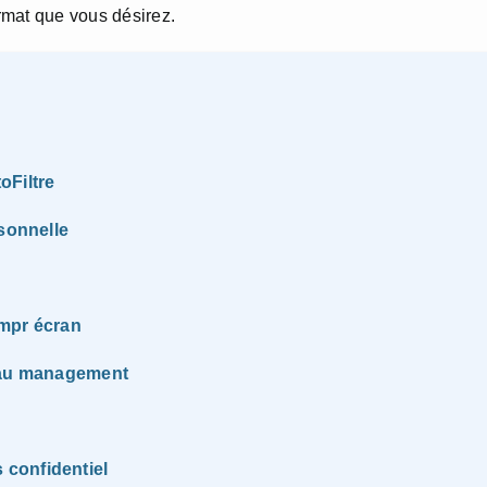
ormat que vous désirez.
oFiltre
rsonnelle
impr écran
t au management
confidentiel