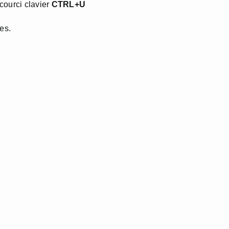
ccourci clavier
CTRL+U
es.