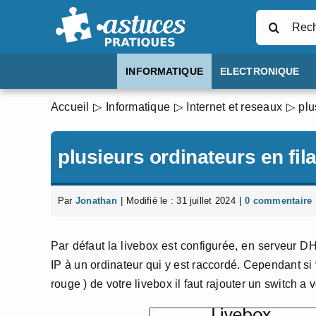
Passer
Rechercher
au
contenu
INFORMATIQUE
ELECTRONIQUE
Accueil
Informatique
Internet et reseaux
plu
plusieurs ordinateurs en fil
Par
Jonathan
|
Modifié le : 31 juillet 2024
|
0 commentaire
Par défaut la livebox est configurée, en serveur D
IP à un ordinateur qui y est raccordé. Cependant si 
rouge ) de votre livebox il faut rajouter un switch a 