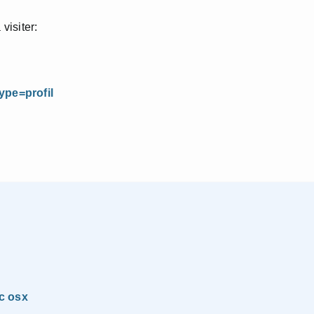
 visiter:
ype=profil
c osx