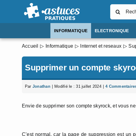
Passer
Rechercher
au
contenu
INFORMATIQUE
ELECTRONIQUE
Accueil
Informatique
Internet et reseaux
Sup
Supprimer un compte skyr
Par
Jonathan
|
Modifié le : 31 juillet 2024
|
4 Commentaire
Envie de supprimer son compte skyrock, et vous n
C’est normal, car la page de suppression est un peu