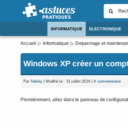
Passer
Rechercher
au
contenu
INFORMATIQUE
ELECTRONIQUE
Accueil
Informatique
Depannage et maintena
Windows XP créer un compte
Par
Sebby
|
Modifié le : 31 juillet 2024
|
0 commentaire
Premièrement, allez dans le panneau de configurati