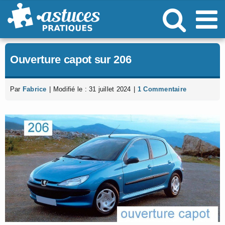
Passer
au
contenu
Ouverture capot sur 206
Par
Fabrice
|
Modifié le : 31 juillet 2024
|
1 Commentaire