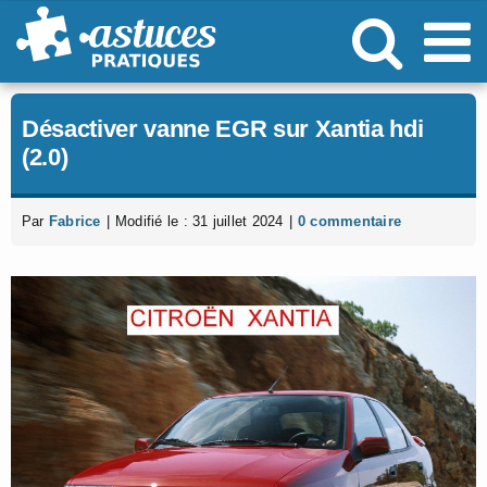
Passer
au
contenu
Désactiver vanne EGR sur Xantia hdi
(2.0)
Par
Fabrice
|
Modifié le : 31 juillet 2024
|
0 commentaire